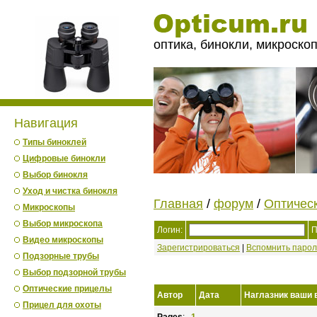
оптика, бинокли, микроско
Навигация
Типы биноклей
Цифровые бинокли
Выбор бинокля
Уход и чистка бинокля
Главная
/
форум
/
Оптичес
Микроскопы
Выбор микроскопа
Логин:
П
Видео микроскопы
Зарегистрироваться
|
Вспомнить парол
Подзорные трубы
Выбор подзорной трубы
Оптические прицелы
Автор
Дата
Наглазник ваши 
Прицел для охоты